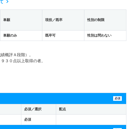
て
単願
現役／既卒
性別の制限
単願のみ
既卒可
性別は問わない
成績概評Ａ段階）。
Ｃ９３０点以上取得の者。
必須
必須／選択
配点
必須