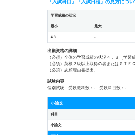
「入試科目」「入試日程」の見方につい
学習成績の状況
最小
最大
4.3
-
出願資格の詳細
（必須）全体の学習成績の状況４．３（学習
（必須）英検２級以上取得の者またはＧＴＥ
（必須）志願理由書提出。
試験内容
個別試験 受験教科数：- 受験科目数：-
小論文
科目
小論文