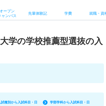
オー
プン
先輩
体験記
学費
就職
・
資
キャン
パス
大学の学校推薦型選抜の入
入試種別から入試科目・日
学部学科から入試科目・日