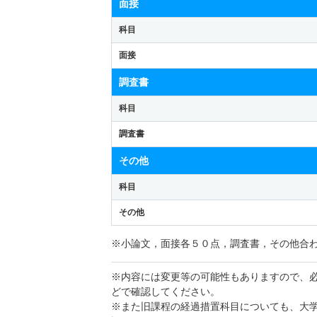
面接
科目
面接
調査書
科目
調査書
その他
科目
その他
※小論文，面接各５０点，調査書，その他合
※内容には変更等の可能性もありますので、
どで確認してください。
※また旧課程の経過措置科目についても、大