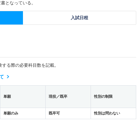
査書となっている。
入試日程
験する際の必要科目数を記載。
て
単願
現役／既卒
性別の制限
単願のみ
既卒可
性別は問わない