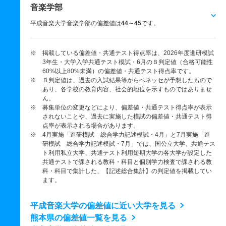
音楽学部
平成音楽大学音楽学部の偏差値は
44～45
です。
※ 掲載している偏差値・共通テスト得点率は、2026年度進研模試
3年生・大学入学共通テスト模試・6月のＢ判定値（合格可能性
60%以上80%未満）の偏差値・共通テスト得点率です。
※ Ｂ判定値は、過去の入試結果等からベネッセが予想したもので
あり、各学校の教育内容、社会的地位を示すものではありませ
ん。
※ 募集単位の変更などにより、偏差値・共通テスト得点率が表示
されないことや、過去に実施した模試の偏差値・共通テスト得
点率が表示される場合があります。
※ 4月実施「進研模試 総合学力記述模試・4月」と7月実施「進
研模試 総合学力記述模試・7月」では、国公立大学、共通テス
ト利用私立大学、共通テスト利用短期大学の各大学が設定した
共通テストで課される教科・科目と個別学力検査で課される教
科・科目で集計した、【記述総合集計】の判定値を掲載してい
ます。
平成音楽大学の偏差値に近い大学を見る
熊本県の偏差値一覧を見る