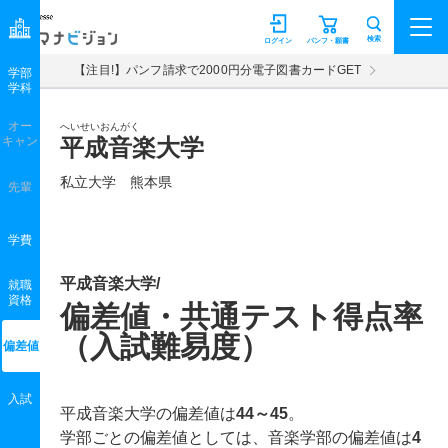
マナビジョン
検索
ログイン
パンフ・願書
【注目!】パンフ請求で2000円分電子図書カードGET
学部
学科
オー
へいせいおんがく
キャン
平成音楽大学
私立大学 熊本県
先輩
学費
平成音楽大学/
就職
資格
偏差値・共通テスト得点率
（入試難易度）
偏差値
入試
平成音楽大学の偏差値は
44～45
。
学部ごとの偏差値としては、音楽学部の偏差値は
4