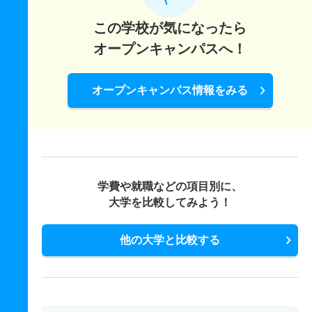
この学校が気になったら
オープンキャンパスへ！
オープンキャンパス情報をみる
学費や就職などの項目別に、
大学を比較してみよう！
他の大学と比較する