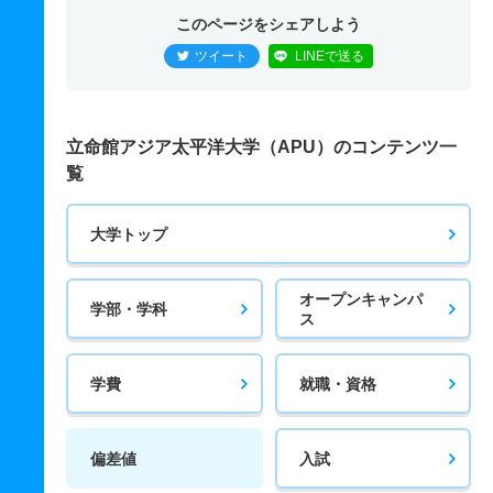
このページをシェアしよう
ツイート
LINEで送る
立命館アジア太平洋大学（APU）のコンテンツ一
覧
大学トップ
オープンキャンパ
学部・学科
ス
学費
就職・資格
偏差値
入試