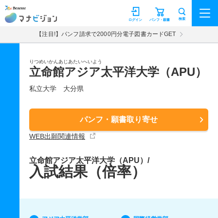
マナビジョン
検索
ログイン
パンフ・願書
【注目!】パンフ請求で2000円分電子図書カードGET
りつめいかんあじあたいへいよう
立命館アジア太平洋大学（APU）
私立大学
大分県
パンフ・願書取り寄せ
WEB出願関連情報
立命館アジア太平洋大学（APU）/
入試結果（倍率）