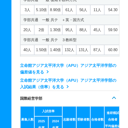
3人
5.10倍
8.90倍
61人
56人
11人
54.30
学部共通 一般 共テ ＋英・国方式
20人
2倍
1.30倍
95人
88人
45人
59.50
学部共通 一般 共テ ３教科型
40人
1.50倍
1.40倍
132人
131人
87人
60.80
学部共通 一般 共テ ５科目特待生優先採用
立命館アジア太平洋大学（APU）アジア太平洋学部の
40人
1.60倍
1.70倍
32人
32人
20人
56.10
偏差値を見る
学部共通 一般 共テ ８科目特待生優先採用
立命館アジア太平洋大学（APU）アジア太平洋学部の
入試結果（倍率）を見る
40人
1.10倍
1.20倍
32人
32人
29人
60
国際経営学部
学部共通 一般 ニ 後期型３教科型
5人
1.40倍
2.60倍
18人
17人
12人
－
入試倍率
進研模試
募集人数
学部共通 一般 ニ 後期型５科目型
志願者数
受験者数
合格者数
合格者
2025
2024
平均偏差値
年度
年度