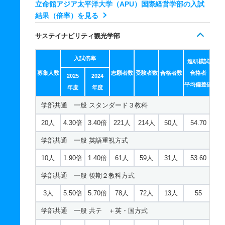
学部共通 一般 共テ ８科目特待生優先採用
立命館アジア太平洋大学（APU）国際経営学部の入試
結果（倍率）を見る
35人
1.40倍
1.40倍
32人
32人
23人
59.80
サステイナビリティ観光学部
学部共通 一般 ニ 後期型３教科型
5人
2倍
6.50倍
13人
12人
6人
－
入試倍率
進研模試
募集人数
学部共通 一般 ニ 後期型５科目型
志願者数
受験者数
合格者数
合格者
2025
2024
平均偏差値
年度
年度
5人
1倍
3倍
5人
4人
4人
－
学部共通 一般 スタンダード３教科
学部共通 一般 ニ ＋面接方式
20人
4.30倍
3.40倍
221人
214人
50人
54.70
2人
3倍
2倍
4人
3人
1人
－
学部共通 一般 英語重視方式
10人
1.90倍
1.40倍
61人
59人
31人
53.60
学部共通 一般 後期２教科方式
3人
5.50倍
5.70倍
78人
72人
13人
55
学部共通 一般 共テ ＋英・国方式