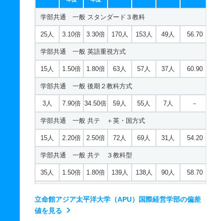
5人
1倍
1.30倍
6人
5人
5人
－
学部共通 一般 スタンダード３教科
学部共通 一般 ニ ＋面接方式
25人
3.10倍
3.30倍
170人
153人
49人
56.70
2人
1.20倍
1.30倍
8人
7人
6人
－
学部共通 一般 英語重視方式
15人
1.50倍
1.80倍
63人
57人
37人
60.90
学部共通 一般 後期２教科方式
3人
7.90倍
34.50倍
59人
55人
7人
－
学部共通 一般 共テ ＋英・国方式
15人
2.20倍
2.50倍
72人
69人
31人
54.20
学部共通 一般 共テ ３教科型
35人
1.50倍
1.80倍
139人
138人
90人
58.70
学部共通 一般 共テ ５科目特待生優先採用
立命館アジア太平洋大学（APU）国際経営学部の偏差
35人
1.50倍
2.10倍
34人
34人
22人
62.50
値を見る