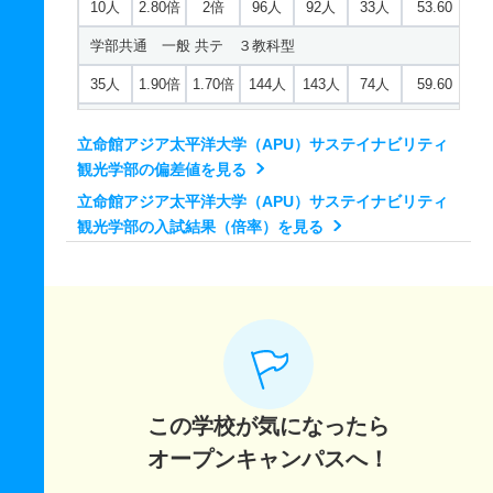
10人
2.80倍
2倍
96人
92人
33人
53.60
学部共通 一般 共テ ３教科型
35人
1.90倍
1.70倍
144人
143人
74人
59.60
学部共通 一般 共テ ５科目特待生優先採用
立命館アジア太平洋大学（APU）サステイナビリティ
35人
2倍
1.30倍
28人
28人
14人
57.20
観光学部の偏差値を見る
学部共通 一般 共テ ８科目特待生優先採用
立命館アジア太平洋大学（APU）サステイナビリティ
観光学部の入試結果（倍率）を見る
35人
1.50倍
1.40倍
32人
32人
21人
62.40
学部共通 一般 ニ 後期型３教科型
5人
2.40倍
2倍
19人
19人
8人
－
学部共通 一般 ニ 後期型５科目型
5人
1.40倍
1倍
7人
7人
5人
－
この学校が気になったら
学部共通 一般 ニ ＋面接方式
オープンキャンパスへ！
2人
11倍
2倍
11人
11人
1人
－