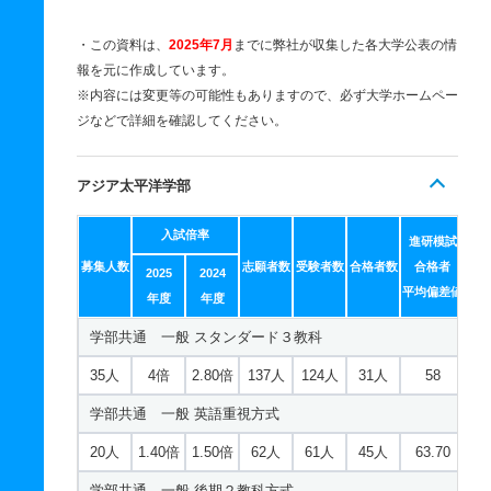
・この資料は、
2025年7月
までに弊社が収集した各大学公表の情
報を元に作成しています。
※内容には変更等の可能性もありますので、必ず大学ホームペー
ジなどで詳細を確認してください。
アジア太平洋学部
入試倍率
進研模試
募集人数
志願者数
受験者数
合格者数
合格者
2025
2024
平均偏差値
年度
年度
学部共通 一般 スタンダード３教科
35人
4倍
2.80倍
137人
124人
31人
58
学部共通 一般 英語重視方式
20人
1.40倍
1.50倍
62人
61人
45人
63.70
学部共通 一般 後期２教科方式