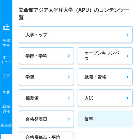
立命館アジア太平洋大学（APU）のコンテンツ一
覧
大学トップ
学部
学科
オープンキャンパ
学部・学科
オー
ス
キャン
先輩
学費
就職・資格
学費
偏差値
入試
就職
資格
合格発表日
倍率
偏差値
合格最低点・平均