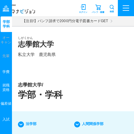
マナビジョン
検索
ログイン
パンフ・願書
【注目!】パンフ請求で2000円分電子図書カードGET
学部
学科
オー
しがくかん
キャン
志學館大学
私立大学 鹿児島県
先輩
学費
志學館大学/
就職
資格
学部・学科
偏差値
入試
法学部
人間関係学部