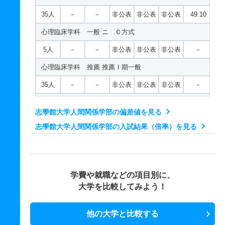
35人
－
－
非公表
非公表
非公表
49.10
心理臨床学科 一般 ニ Ｃ方式
5人
－
－
非公表
非公表
非公表
－
心理臨床学科 推薦 推薦Ⅰ期一般
35人
－
－
非公表
非公表
非公表
－
心理臨床学科 推薦 推薦Ⅱ期地域枠共テ
志學館大学人間関係学部の偏差値を見る
5人
－
－
非公表
非公表
非公表
－
志學館大学人間関係学部の入試結果（倍率）を見る
人間文化学科 一般 前期
8人
－
－
非公表
非公表
非公表
47.70
人間文化学科 一般 後期
学費や就職などの項目別に、
大学を比較してみよう！
4人
－
－
非公表
非公表
非公表
－
人間文化学科 一般 共テ Ａ方式３教科型
他の大学と比較する