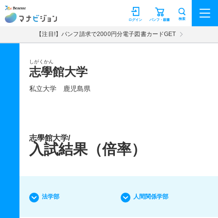
マナビジョン
検索
ログイン
パンフ・願書
【注目!】パンフ請求で2000円分電子図書カードGET
しがくかん
志學館大学
私立大学
鹿児島県
志學館大学/
入試結果（倍率）
法学部
人間関係学部