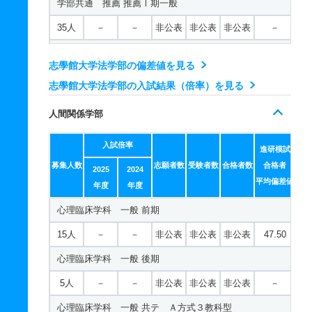
学部共通 推薦 推薦Ⅰ期一般
35人
－
－
非公表
非公表
非公表
－
学部共通 推薦 推薦Ⅱ期地域枠共テ
志學館大学法学部の偏差値を見る
5人
－
－
非公表
非公表
非公表
－
志學館大学法学部の入試結果（倍率）を見る
人間関係学部
入試倍率
進研模試
募集人数
志願者数
受験者数
合格者数
合格者
2025
2024
平均偏差値
年度
年度
心理臨床学科 一般 前期
15人
－
－
非公表
非公表
非公表
47.50
心理臨床学科 一般 後期
5人
－
－
非公表
非公表
非公表
－
心理臨床学科 一般 共テ Ａ方式３教科型