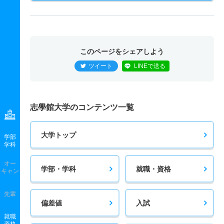
25人
－
－
非公表
非公表
非公表
50
人間文化学科 一般 ニ Ｃ方式
2人
－
－
非公表
非公表
非公表
－
このページをシェアしよう
人間文化学科 推薦 推薦Ⅰ期一般
ツイート
LINEで送る
15人
－
－
非公表
非公表
非公表
－
人間文化学科 推薦 推薦Ⅱ期地域枠共テ
2人
－
－
非公表
非公表
非公表
－
志學館大学のコンテンツ一覧
大学トップ
学部
学科
オー
学部・学科
就職・資格
キャン
先輩
偏差値
入試
就職