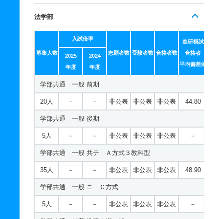
法学部
入試倍率
進研模試
募集人数
志願者数
受験者数
合格者数
合格者
2025
2024
平均偏差値
年度
年度
学部共通 一般 前期
20人
－
－
非公表
非公表
非公表
44.80
学部共通 一般 後期
5人
－
－
非公表
非公表
非公表
－
学部共通 一般 共テ Ａ方式３教科型
35人
－
－
非公表
非公表
非公表
48.90
学部共通 一般 ニ Ｃ方式
5人
－
－
非公表
非公表
非公表
－