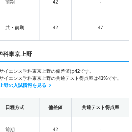
前期
42
-
共・前期
42
47
学科東京上野
サイエンス学科東京上野の偏差値は
42
です。
サイエンス学科東京上野の共通テスト得点率は
43%
です。
上野の入試情報を見る
日程方式
偏差値
共通テスト得点率
前期
42
-