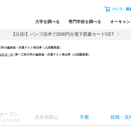
パンフ・願
大学を調べる
専門学校を調べる
オーキャン
【注目!】パンフ請求で2000円分電子図書カードGET
大学の偏差値・共通テスト得点率（入試難易度）
偏差値一覧
>
第一工科大学の偏差値・共通テスト得点率（入試難易度）
オー
プン
先輩
体験記
学費
就職
・
資
キャン
パス