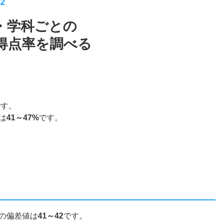
42
・学科ごとの
得点率を調べる
です。
は
41～47%
です。
の偏差値は
41～42
です。