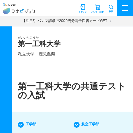
マナビジョン
検索
ログイン
パンフ・願書
【注目!】パンフ請求で2000円分電子図書カードGET
だいいちこうか
第一工科大学
私立大学
鹿児島県
第一工科大学の共通テスト
の入試
工学部
航空工学部