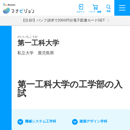
マナビジョン
検索
ログイン
パンフ・願書
【注目!】パンフ請求で2000円分電子図書カードGET
だいいちこうか
第一工科大学
私立大学
鹿児島県
第一工科大学の工学部の入
試
機械システム工学科
建築デザイン学科