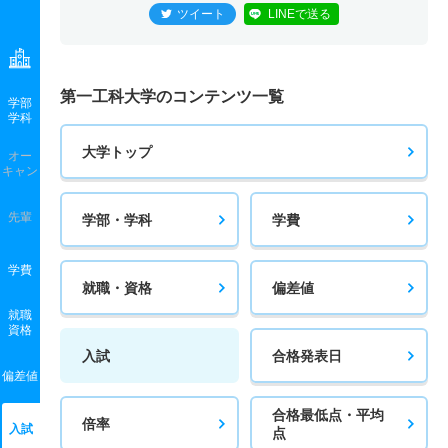
ツイート
LINEで送る
第一工科大学のコンテンツ一覧
学部
学科
大学トップ
オー
キャン
先輩
学部・学科
学費
学費
就職・資格
偏差値
就職
資格
入試
合格発表日
偏差値
合格最低点・平均
倍率
入試
点