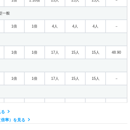
1倍
1.10倍
25人
23人
23人
－
型一般
1倍
1倍
4人
4人
4人
－
1倍
1倍
17人
15人
15人
48.90
1倍
1倍
17人
15人
15人
－
1倍
1倍
5人
5人
5人
－
見る
（倍率）を見る