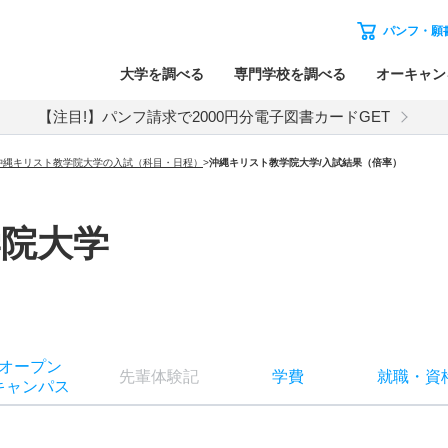
パンフ・願
大学を調べる
専門学校を調べる
オーキャン
【注目!】パンフ請求で2000円分電子図書カードGET
沖縄キリスト教学院大学の入試（科目・日程）
>
沖縄キリスト教学院大学
/入試結果（倍率）
院大学
オー
プン
先輩
体験記
学費
就職
・
資
キャン
パス