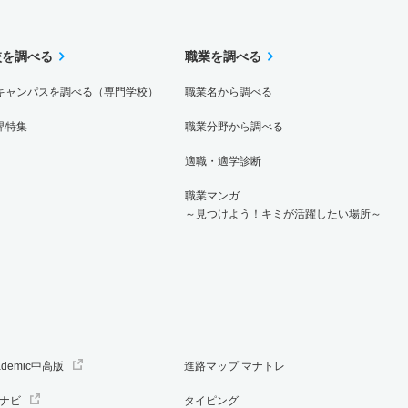
校を調べる
職業を調べる
キャンパスを調べる（専門学校）
職業名から調べる
界特集
職業分野から調べる
適職・適学診断
職業マンガ
～見つけよう！キミが活躍したい場所～
ademic中高版
進路マップ マナトレ
ナビ
タイピング