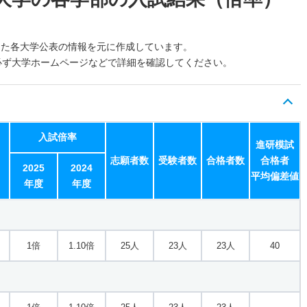
した各大学公表の情報を元に作成しています。
必ず大学ホームページなどで詳細を確認してください。
入試倍率
進研模試
志願者数
受験者数
合格者数
合格者
2025
2024
平均偏差値
年度
年度
1倍
1.10倍
25人
23人
23人
40