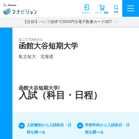
マナビジョン
検索
ログイン
パンフ・願書
【注目!】パンフ請求で2000円分電子図書カードGET
はこだておおたに
函館大谷短期大学
私立短大
北海道
函館大谷短期大学/
入試（科目・日程）
入試種別から入試科目・日
学部学科から入試科目・日
程を調べる
程を調べる