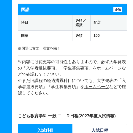
国語
必須
必須／
科目
配点
選択
国語
必須
100
※国語は古文・漢文を除く
※内容には変更等の可能性もありますので、必ず大学発表
の「入学者選抜要項」「学生募集要項」を
ホームページ
な
どで確認してください。
※また旧課程の経過措置科目についても、大学発表の「入
学者選抜要項」「学生募集要項」を
ホームページ
などで確
認してください。
こども教育学科 一般 ニ Ｄ日程(2027年度入試情報)
入試科目
入試日程