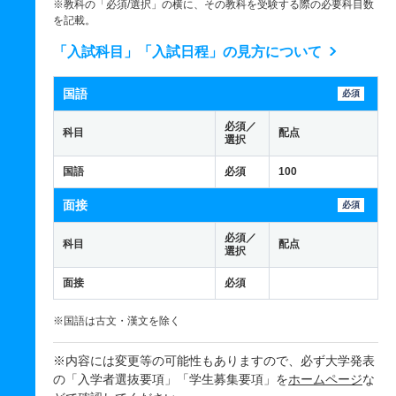
※教科の「必須/選択」の横に、その教科を受験する際の必要科目数
を記載。
「入試科目」「入試日程」の見方について
国語
必須
必須／
科目
配点
選択
国語
必須
100
面接
必須
必須／
科目
配点
選択
面接
必須
※国語は古文・漢文を除く
※内容には変更等の可能性もありますので、必ず大学発表
の「入学者選抜要項」「学生募集要項」を
ホームページ
な