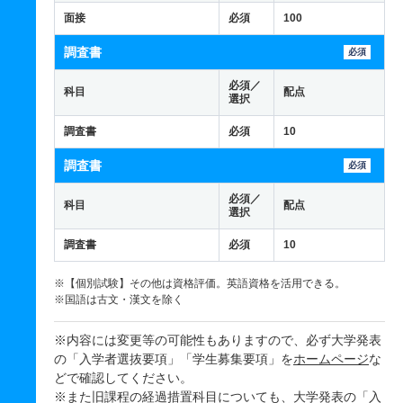
面接
必須
100
調査書
必須
必須／
科目
配点
選択
調査書
必須
10
調査書
必須
必須／
科目
配点
選択
調査書
必須
10
※【個別試験】その他は資格評価。英語資格を活用できる。
※国語は古文・漢文を除く
※内容には変更等の可能性もありますので、必ず大学発表
の「入学者選抜要項」「学生募集要項」を
ホームページ
な
どで確認してください。
※また旧課程の経過措置科目についても、大学発表の「入