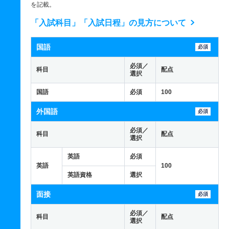
を記載。
「入試科目」「入試日程」の見方について
国語
必須
必須／
科目
配点
選択
国語
必須
100
外国語
必須
必須／
科目
配点
選択
英語
必須
英語
100
英語資格
選択
面接
必須
必須／
科目
配点
選択