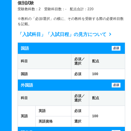
個別試験
受験教科数：2 受験科目数：- 配点合計：220
※教科の「必須/選択」の横に、その教科を受験する際の必要科目数
を記載。
「入試科目」「入試日程」の見方について
国語
必須
必須／
科目
配点
選択
国語
必須
100
外国語
必須
必須／
科目
配点
選択
英語
必須
英語
100
英語資格
選択