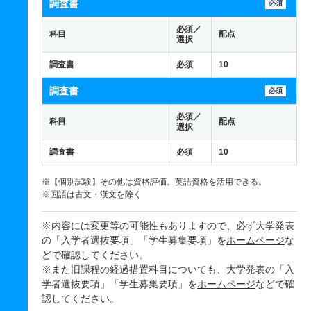
調査書
必須
必須／
科目
配点
選択
調査書
必須
10
調査書
必須
必須／
科目
配点
選択
調査書
必須
10
※【個別試験】その他は資格評価。英語資格を活用できる。
※国語は古文・漢文を除く
※内容には変更等の可能性もありますので、必ず大学発表
の「入学者選抜要項」「学生募集要項」を
ホームページ
な
どで確認してください。
※また旧課程の経過措置科目についても、大学発表の「入
学者選抜要項」「学生募集要項」を
ホームページ
などで確
認してください。