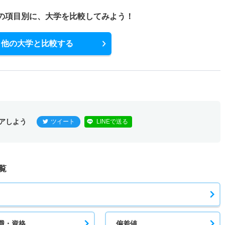
－
1倍
非公表
非公表
非公表
－
の項目別に、
大学を比較してみよう！
他の大学と比較する
－
－
非公表
非公表
非公表
－
アしよう
ツイート
LINEで送る
覧
職・資格
偏差値