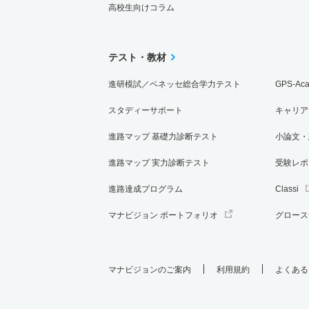
高校生向けコラム
テスト・教材
進研模試／ベネッセ総合学力テスト
GPS-Ac
スタディーサポート
キャリア
進路マップ 基礎力診断テスト
小論文・
進路マップ 実力診断テスト
受験レポ
進路達成プログラム
Classi
マナビジョン ポートフォリオ
グロース
マナビジョンのご案内
利用規約
よくある