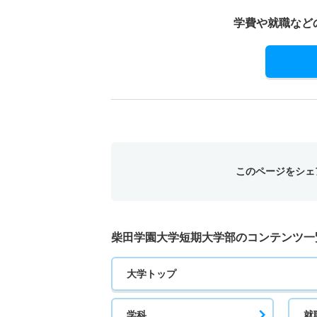
8人
学費や就職など
保育科 推薦 学校推薦型後期
8人
このページをシェ
柴田学園大学短期大学部のコンテンツ一
大学トップ
学科
就