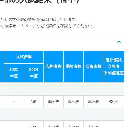
した各大学公表の情報を元に作成しています。
必ず大学ホームページなどで詳細を確認してください。
入試倍率
進研模試
志願者数
受験者数
合格者数
合格者
2025
2024
平均偏差値
年度
年度
－
1倍
非公表
非公表
非公表
42.50