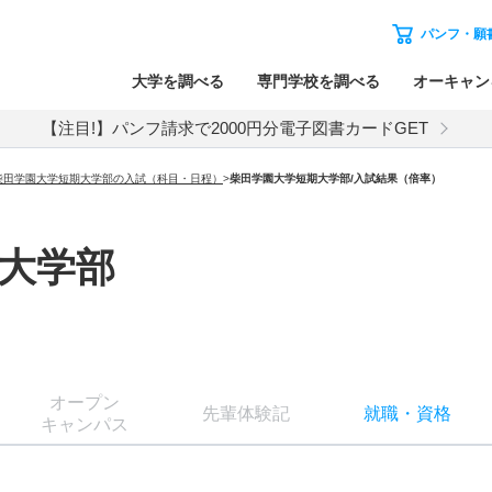
パンフ・願
大学を調べる
専門学校を調べる
オーキャン
【注目!】パンフ請求で2000円分電子図書カードGET
柴田学園大学短期大学部の入試（科目・日程）
>
柴田学園大学短期大学部
/入試結果（倍率）
大学部
オー
プン
先輩
体験記
就職
・
資格
キャン
パス