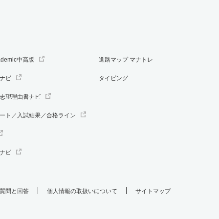
ademic中高版
進路マップ マナトレ
ナビ
タイピング
志望理由書ナビ
ート／入試結果／合格ライン
ナビ
質問と回答
個人情報の取扱いについて
サイトマップ