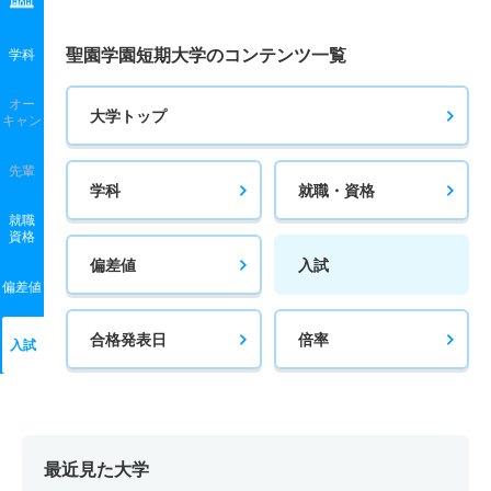
聖園学園短期大学のコンテンツ一覧
学科
オー
大学トップ
キャン
先輩
学科
就職・資格
就職
資格
偏差値
入試
偏差値
合格発表日
倍率
入試
最近見た大学