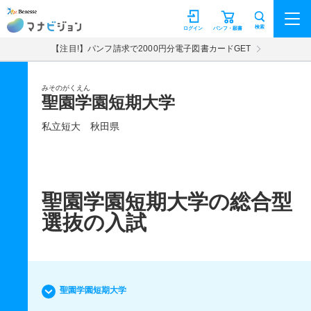
マナビジョン
検索
ログイン
パンフ・願書
【注目!】パンフ請求で2000円分電子図書カードGET
みそのがくえん
聖園学園短期大学
私立短大
秋田県
聖園学園短期大学の総合型
選抜の入試
聖園学園短期大学