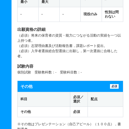
最小
最大
性別は問
-
-
-
現役のみ
わない
出願資格の詳細
（必須）将来の保育者の資質・能力につながる活動の実績を一つ以
上持つ者。
（必須）志望理由書及び活動報告書，課題レポート提出。
（必須）入学者選抜総合型選抜に出願し，第一次選抜に合格した
者。
試験内容
個別試験 受験教科数：- 受験科目数：-
その他
必須
必須／
科目
配点
選択
その他
必須
※その他はプレゼンテーション（自己アピール）（１００点），書