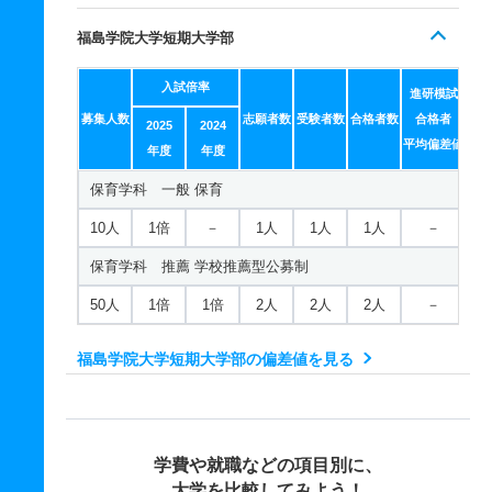
福島学院大学短期大学部
入試倍率
進研模試
募集人数
志願者数
受験者数
合格者数
合格者
2025
2024
平均偏差値
年度
年度
保育学科 一般 保育
10人
1倍
－
1人
1人
1人
－
保育学科 推薦 学校推薦型公募制
50人
1倍
1倍
2人
2人
2人
－
福島学院大学短期大学部の偏差値を見る
学費や就職などの項目別に、
大学を比較してみよう！