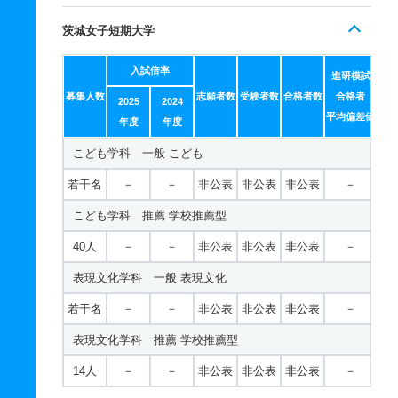
茨城女子短期大学
入試倍率
進研模試
募集人数
志願者数
受験者数
合格者数
合格者
2025
2024
平均偏差値
年度
年度
こども学科 一般 こども
若干名
－
－
非公表
非公表
非公表
－
こども学科 推薦 学校推薦型
40人
－
－
非公表
非公表
非公表
－
表現文化学科 一般 表現文化
若干名
－
－
非公表
非公表
非公表
－
表現文化学科 推薦 学校推薦型
14人
－
－
非公表
非公表
非公表
－