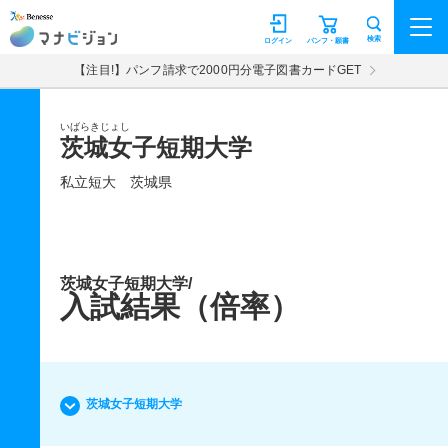
マナビジョン
検索
ログイン
パンフ・願書
【注目!】パンフ請求で2000円分電子図書カードGET
いばらきじょし
茨城女子短期大学
私立短大
茨城県
茨城女子短期大学/
入試結果（倍率）
茨城女子短期大学