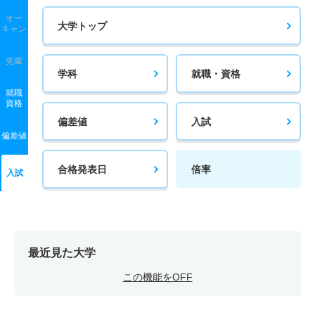
オー
大学トップ
キャン
先輩
学科
就職・資格
就職
資格
偏差値
入試
偏差値
合格発表日
倍率
入試
最近見た大学
この機能をOFF