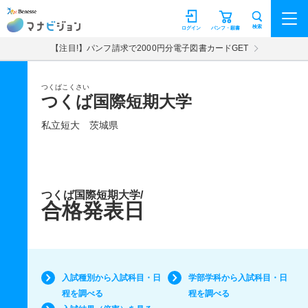
マナビジョン
検索
ログイン
パンフ・願書
【注目!】パンフ請求で2000円分電子図書カードGET
つくばこくさい
つくば国際短期大学
私立短大
茨城県
つくば国際短期大学/
合格発表日
入試種別から入試科目・日
学部学科から入試科目・日
程を調べる
程を調べる