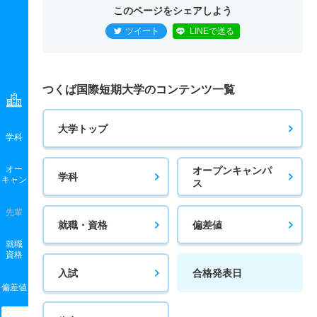
このページをシェアしよう
ツイート
LINEで送る
つくば国際短期大学のコンテンツ一覧
大学トップ
学科
オー
オープンキャンパ
学科
キャン
ス
先輩
就職・資格
偏差値
就職
資格
入試
合格発表日
偏差値