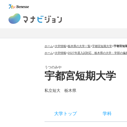
マナビジョン
ホーム
>
大学情報
>
栃木県の大学一覧
>
宇都宮短期大学
>
宇都宮短
ホーム
>
大学情報
>
2027年度入試対応 栃木県の大学・学部の偏
うつのみや
宇都宮短期大学
私立短大 栃木県
大学トップ
学科