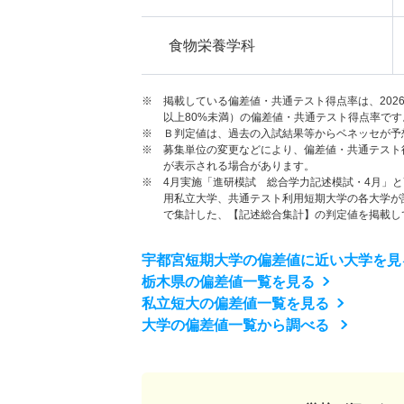
食物栄養学科
※ 掲載している偏差値・共通テスト得点率は、202
以上80%未満）の偏差値・共通テスト得点率です
※ Ｂ判定値は、過去の入試結果等からベネッセが予
※ 募集単位の変更などにより、偏差値・共通テスト
が表示される場合があります。
※ 4月実施「進研模試 総合学力記述模試・4月」
用私立大学、共通テスト利用短期大学の各大学が
で集計した、【記述総合集計】の判定値を掲載し
宇都宮短期大学の偏差値に近い大学を見
栃木県の偏差値一覧を見る
私立短大の偏差値一覧を見る
大学の偏差値一覧から調べる