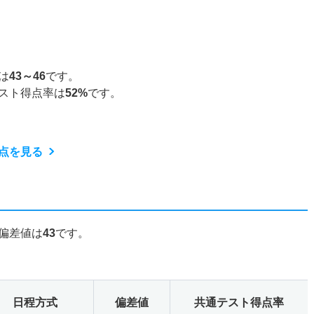
は
43～46
です。
スト得点率は
52%
です。
点を見る
偏差値は
43
です。
日程方式
偏差値
共通テスト得点率