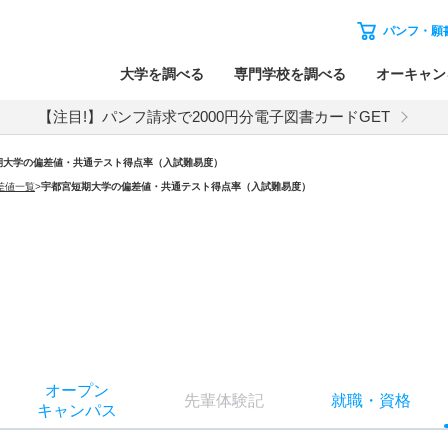
パンフ・願
大学を調べる
専門学校を調べる
オーキャン
【注目!】パンフ請求で2000円分電子図書カードGET
期大学の偏差値・共通テスト得点率（入試難易度）
差値一覧
>
宇都宮短期大学の偏差値・共通テスト得点率（入試難易度）
オー
プン
先輩
体験記
就職
・
資格
キャン
パス