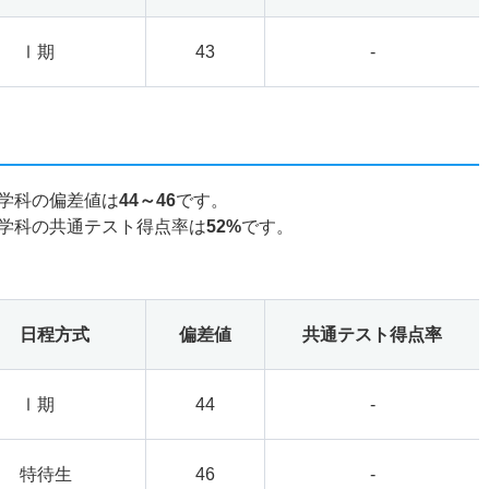
Ⅰ期
43
-
学科の偏差値は
44～46
です。
学科の共通テスト得点率は
52%
です。
日程方式
偏差値
共通テスト得点率
Ⅰ期
44
-
特待生
46
-