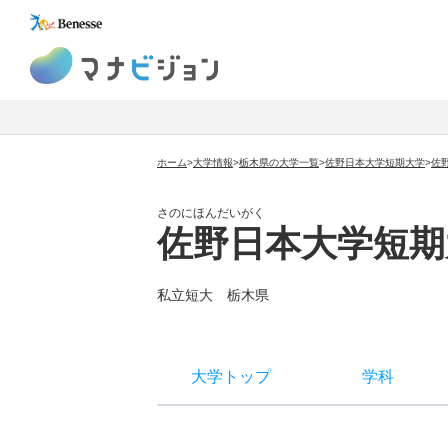
マナビジョン
ホーム
>
大学情報
>
栃木県の大学一覧
>
佐野日本大学短期大学
>
佐
さのにほんだいがく
佐野日本大学短期
私立短大
栃木県
大学トップ
学科