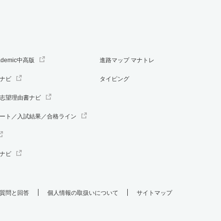
ademic中高版
進路マップ マナトレ
ナビ
タイピング
志望理由書ナビ
ート／入試結果／合格ライン
ナビ
質問と回答
個人情報の取扱いについて
サイトマップ