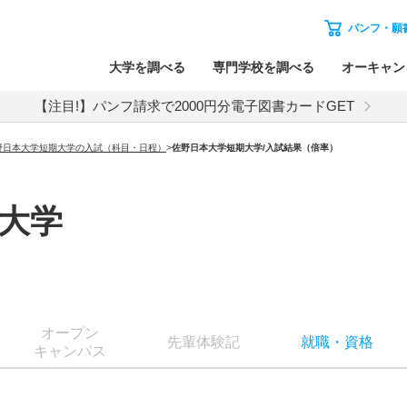
パンフ・願
大学を調べる
専門学校を調べる
オーキャン
【注目!】パンフ請求で2000円分電子図書カードGET
野日本大学短期大学の入試（科目・日程）
>
佐野日本大学短期大学
/入試結果（倍率）
大学
オー
プン
先輩
体験記
就職
・
資格
キャン
パス