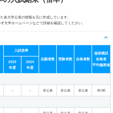
した各大学公表の情報を元に作成しています。
必ず大学ホームページなどで詳細を確認してください。
入試倍率
進研模試
志願者数
受験者数
合格者数
合格者
2025
2024
平均偏差値
年度
年度
－
－
非公表
非公表
非公表
40.80