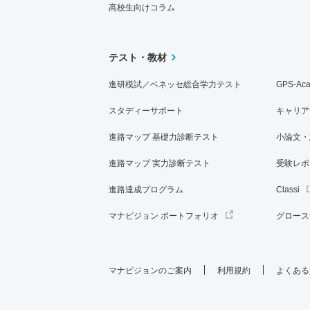
高校生向けコラム
テスト・教材
進研模試／ベネッセ総合学力テスト
GPS-Ac
スタディーサポート
キャリア
進路マップ 基礎力診断テスト
小論文・
進路マップ 実力診断テスト
受験レポ
進路達成プログラム
Classi
マナビジョン ポートフォリオ
グロース
マナビジョンのご案内
利用規約
よくある