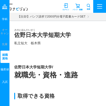
マナビジョン
検索
ログイン
パンフ・願書
【注目!】パンフ請求で2000円分電子図書カードGET
学科
オー
さのにほんだいがく
キャン
佐野日本大学短期大学
私立短大 栃木県
先輩
就職
資格
佐野日本大学短期大学/
偏差値
就職先・資格・進路
入試
取得できる資格