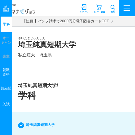
マナビジョン
検索
ログイン
パンフ・願書
【注目!】パンフ請求で2000円分電子図書カードGET
学科
オー
さいたまじゅんしん
キャン
埼玉純真短期大学
私立短大 埼玉県
先輩
就職
資格
埼玉純真短期大学/
偏差値
学科
入試
埼玉純真短期大学