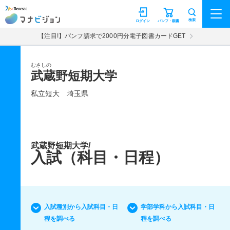
マナビジョン
検索
ログイン
パンフ・願書
【注目!】パンフ請求で2000円分電子図書カードGET
むさしの
武蔵野短期大学
私立短大
埼玉県
武蔵野短期大学/
入試（科目・日程）
入試種別から入試科目・日
学部学科から入試科目・日
程を調べる
程を調べる