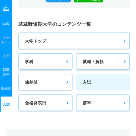
武蔵野短期大学のコンテンツ一覧
学科
オー
大学トップ
キャン
先輩
学科
就職・資格
就職
資格
偏差値
入試
偏差値
合格発表日
倍率
入試