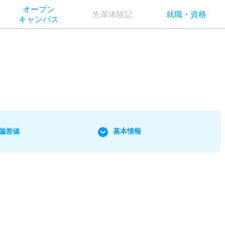
オー
プン
先輩
体験記
就職
・
資格
キャン
パス
偏差値
基本情報