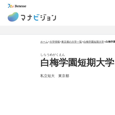
マナビジョン
ホーム
>
大学情報
>
東京都の大学一覧
>
白梅学園短期大学
>
白梅学
しらうめがくえん
白梅学園短期大学
私立短大 東京都