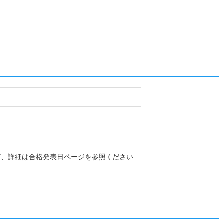
など、詳細は
合格発表日ページ
を参照ください