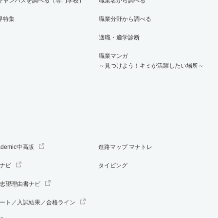
キャンパスを調べる（専門学校）
職業名から調べる
界特集
職業分野から調べる
適職・適学診断
職業マンガ
～見つけよう！キミが活躍したい場所～
ademic中高版
進路マップ マナトレ
ナビ
タイピング
志望理由書ナビ
ート／入試結果／合格ライン