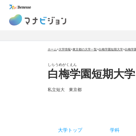
マナビジョン
ホーム
>
大学情報
>
東京都の大学一覧
>
白梅学園短期大学
>
白梅学
しらうめがくえん
白梅学園短期大学
私立短大
東京都
大学トップ
学科