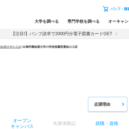
パンフ・願
大学を調べる
専門学校を調べる
オーキャン
【注目!】パンフ請求で2000円分電子図書カードGET
園短期大学
の入試
>
白梅学園短期大学
の
学校推薦型選抜の入試
志望理由
オー
プン
先輩
体験記
就職
・
資格
キャン
パス