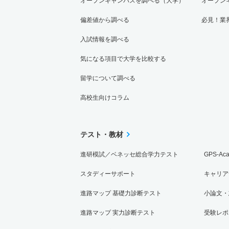
オープンキャンパスを調べる（大学）
オープン
偏差値から調べる
必見！業
入試情報を調べる
気になる項目で大学を比較する
留学について調べる
高校生向けコラム
テスト・教材
進研模試／ベネッセ総合学力テスト
GPS-Ac
スタディーサポート
キャリア
進路マップ 基礎力診断テスト
小論文・
進路マップ 実力診断テスト
受験レポ