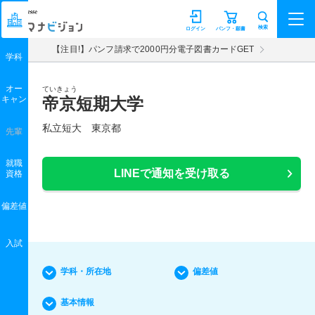
マナビジョン
検索
ログイン
パンフ・願書
【注目!】パンフ請求で2000円分電子図書カードGET
学科
オー
ていきょう
キャン
帝京短期大学
私立短大 東京都
先輩
就職
LINEで通知を受け取る
資格
偏差値
入試
学科・所在地
偏差値
基本情報