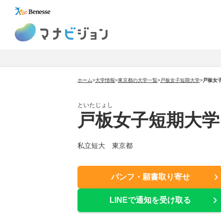
マナビジョン
ホーム
>
大学情報
>
東京都の大学一覧
>
戸板女子短期大学
>
戸板女
といたじょし
戸板女子短期大学
私立短大 東京都
パンフ・願書取り寄せ
LINEで通知を受け取る