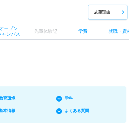
志望理由
オー
プン
先輩
体験記
学費
就職
・
資
キャン
パス
教育環境
学科
基本情報
よくある質問