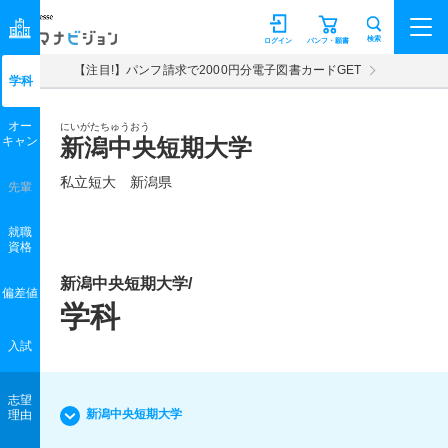
マナビジョン
検索
ログイン
パンフ・願書
【注目!】パンフ請求で2000円分電子図書カードGET
学科
オー
にいがたちゅうおう
キャン
新潟中央短期大学
私立短大 新潟県
先輩
就職
資格
新潟中央短期大学/
偏差値
学科
入試
志望
新潟中央短期大学
理由