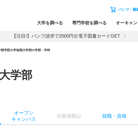
パンフ・願
大学を調べる
専門学校を調べる
オーキャン
【注目!】パンフ請求で2000円分電子図書カードGET
中部学院大学短期大学部の学部・学科
大学部
オー
プン
先輩
体験記
就職
・
資格
キャン
パス