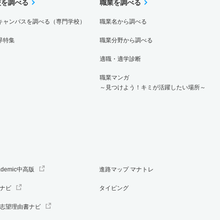
校を調べる
職業を調べる
キャンパスを調べる（専門学校）
職業名から調べる
界特集
職業分野から調べる
適職・適学診断
職業マンガ
～見つけよう！キミが活躍したい場所～
ademic中高版
進路マップ マナトレ
ナビ
タイピング
志望理由書ナビ