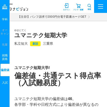
マナビジョン
検索
ログイン
パンフ・願書
【注目!】パンフ請求で2000円分電子図書カードGET
学科
オー
ゆまにてく
キャン
ユマニテク短期大学
私立短大
三重県
新設
先輩
就職
資格
ユマニテク短期大学/
偏差値
偏差値・共通テスト得点率
（入試難易度）
入試
ユマニテク短期大学の偏差値は
46
。
各学部・学科や日程方式により偏差値が異なるの