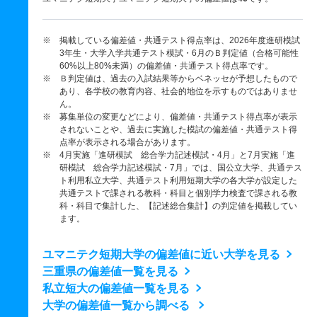
※ 掲載している偏差値・共通テスト得点率は、2026年度進研模試
3年生・大学入学共通テスト模試・6月のＢ判定値（合格可能性
60%以上80%未満）の偏差値・共通テスト得点率です。
※ Ｂ判定値は、過去の入試結果等からベネッセが予想したもので
あり、各学校の教育内容、社会的地位を示すものではありませ
ん。
※ 募集単位の変更などにより、偏差値・共通テスト得点率が表示
されないことや、過去に実施した模試の偏差値・共通テスト得
点率が表示される場合があります。
※ 4月実施「進研模試 総合学力記述模試・4月」と7月実施「進
研模試 総合学力記述模試・7月」では、国公立大学、共通テス
ト利用私立大学、共通テスト利用短期大学の各大学が設定した
共通テストで課される教科・科目と個別学力検査で課される教
科・科目で集計した、【記述総合集計】の判定値を掲載してい
ます。
ユマニテク短期大学の偏差値に近い大学を見る
三重県の偏差値一覧を見る
私立短大の偏差値一覧を見る
大学の偏差値一覧から調べる