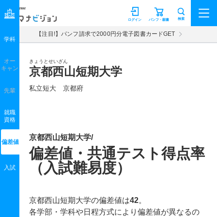
マナビジョン
検索
ログイン
パンフ・願書
【注目!】パンフ請求で2000円分電子図書カードGET
学科
オー
きょうとせいざん
キャン
京都西山短期大学
私立短大 京都府
先輩
就職
資格
京都西山短期大学/
偏差値
偏差値・共通テスト得点率
（入試難易度）
入試
京都西山短期大学の偏差値は
42
。
各学部・学科や日程方式により偏差値が異なるの