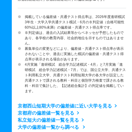
※ 掲載している偏差値・共通テスト得点率は、2026年度進研模試
3年生・大学入学共通テスト模試・6月のＢ判定値（合格可能性
60%以上80%未満）の偏差値・共通テスト得点率です。
※ Ｂ判定値は、過去の入試結果等からベネッセが予想したもので
あり、各学校の教育内容、社会的地位を示すものではありませ
ん。
※ 募集単位の変更などにより、偏差値・共通テスト得点率が表示
されないことや、過去に実施した模試の偏差値・共通テスト得
点率が表示される場合があります。
※ 4月実施「進研模試 総合学力記述模試・4月」と7月実施「進
研模試 総合学力記述模試・7月」では、国公立大学、共通テス
ト利用私立大学、共通テスト利用短期大学の各大学が設定した
共通テストで課される教科・科目と個別学力検査で課される教
科・科目で集計した、【記述総合集計】の判定値を掲載してい
ます。
京都西山短期大学の偏差値に近い大学を見る
京都府の偏差値一覧を見る
私立短大の偏差値一覧を見る
大学の偏差値一覧から調べる