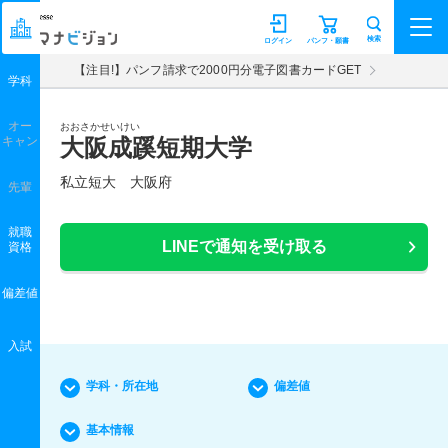
マナビジョン
検索
ログイン
パンフ・願書
【注目!】パンフ請求で2000円分電子図書カードGET
学科
オー
おおさかせいけい
キャン
大阪成蹊短期大学
私立短大 大阪府
先輩
就職
LINEで通知を受け取る
資格
偏差値
入試
学科・所在地
偏差値
基本情報