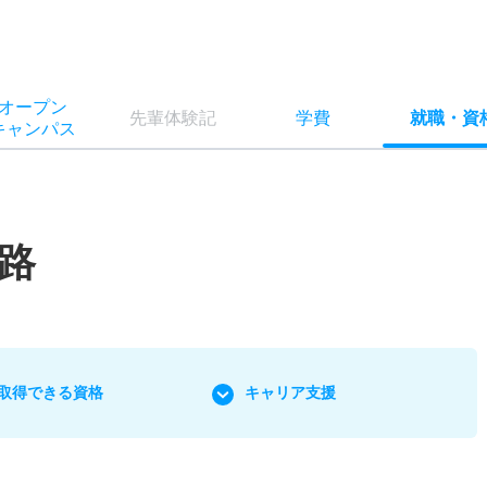
オー
プン
先輩
体験記
学費
就職
・
資
キャン
パス
路
取得できる資格
キャリア支援