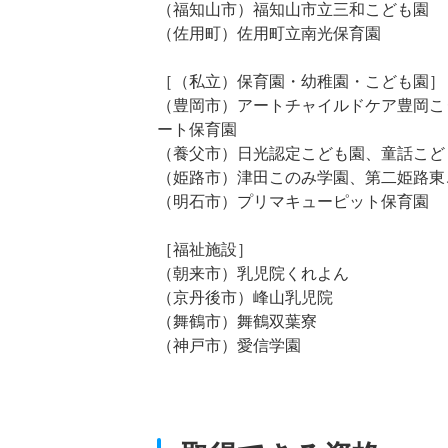
（福知山市）福知山市立三和こども園
（佐用町）佐用町立南光保育園
［（私立）保育園・幼稚園・こども園］
（豊岡市）アートチャイルドケア豊岡こ
ート保育園
（養父市）日光認定こども園、童話こど
（姫路市）津田このみ学園、第二姫路東
（明石市）プリマキューピット保育園
［福祉施設］
（朝来市）乳児院くれよん
（京丹後市）峰山乳児院
（舞鶴市）舞鶴双葉寮
（神戸市）愛信学園