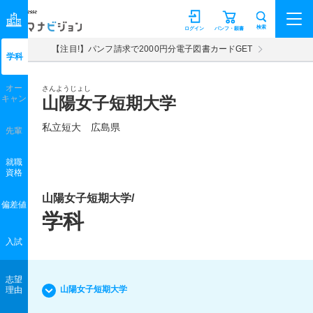
マナビジョン
検索
ログイン
パンフ・願書
【注目!】パンフ請求で2000円分電子図書カードGET
学科
オー
さんようじょし
キャン
山陽女子短期大学
私立短大 広島県
先輩
就職
資格
山陽女子短期大学/
偏差値
学科
入試
志望
山陽女子短期大学
理由