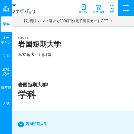
マナビジョン
検索
ログイン
パンフ・願書
【注目!】パンフ請求で2000円分電子図書カードGET
学科
オー
いわくに
キャン
岩国短期大学
私立短大 山口県
先輩
就職
資格
岩国短期大学/
偏差値
学科
入試
岩国短期大学