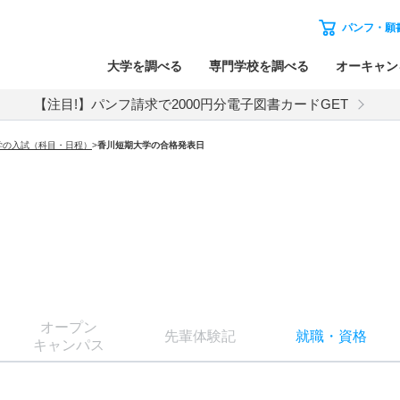
パンフ・願
大学を調べる
専門学校を調べる
オーキャン
【注目!】パンフ請求で2000円分電子図書カードGET
学の入試（科目・日程）
>
香川短期大学
の合格発表日
オー
プン
先輩
体験記
就職
・
資格
キャン
パス