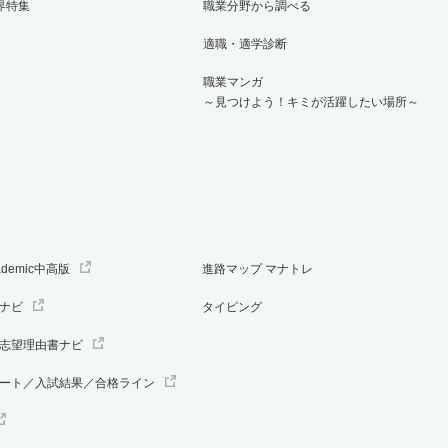
界特集
職業分野から調べる
適職・適学診断
職業マンガ
～見つけよう！キミが活躍したい場所～
ademic中高版
進路マップ マナトレ
ナビ
タイピング
志望理由書ナビ
ート／入試結果／合格ライン