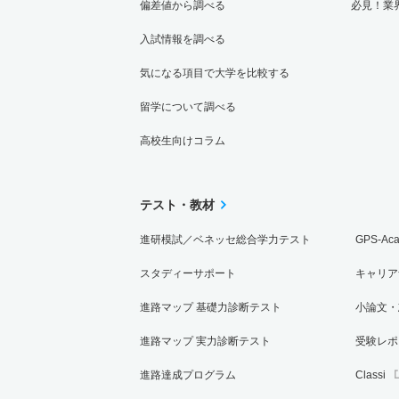
偏差値から調べる
必見！業
入試情報を調べる
気になる項目で大学を比較する
留学について調べる
高校生向けコラム
テスト・教材
進研模試／ベネッセ総合学力テスト
GPS-Ac
スタディーサポート
キャリア
進路マップ 基礎力診断テスト
小論文・
進路マップ 実力診断テスト
受験レポ
進路達成プログラム
Classi