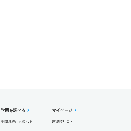
学問を調べる
マイページ
学問系統から調べる
志望校リスト