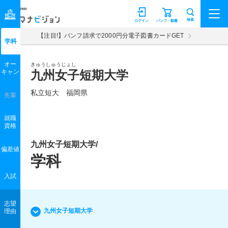
マナビジョン
検索
ログイン
パンフ・願書
【注目!】パンフ請求で2000円分電子図書カードGET
学科
オー
きゅうしゅうじょし
キャン
九州女子短期大学
私立短大 福岡県
先輩
就職
資格
九州女子短期大学/
偏差値
学科
入試
志望
九州女子短期大学
理由