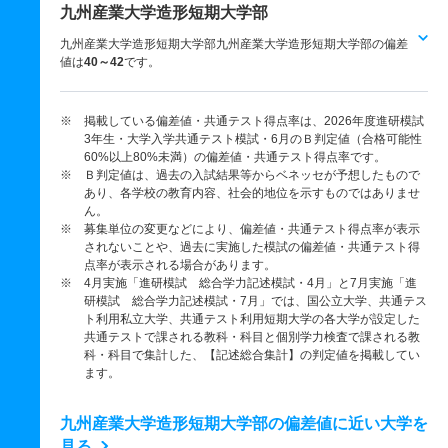
九州産業大学造形短期大学部
九州産業大学造形短期大学部九州産業大学造形短期大学部の偏差
値は
40～42
です。
※ 掲載している偏差値・共通テスト得点率は、2026年度進研模試
3年生・大学入学共通テスト模試・6月のＢ判定値（合格可能性
60%以上80%未満）の偏差値・共通テスト得点率です。
※ Ｂ判定値は、過去の入試結果等からベネッセが予想したもので
あり、各学校の教育内容、社会的地位を示すものではありませ
ん。
※ 募集単位の変更などにより、偏差値・共通テスト得点率が表示
されないことや、過去に実施した模試の偏差値・共通テスト得
点率が表示される場合があります。
※ 4月実施「進研模試 総合学力記述模試・4月」と7月実施「進
研模試 総合学力記述模試・7月」では、国公立大学、共通テス
ト利用私立大学、共通テスト利用短期大学の各大学が設定した
共通テストで課される教科・科目と個別学力検査で課される教
科・科目で集計した、【記述総合集計】の判定値を掲載してい
ます。
九州産業大学造形短期大学部の偏差値に近い大学を
見る