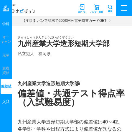
マナビジョン
検索
ログイン
パンフ・願書
【注目!】パンフ請求で2000円分電子図書カードGET
学科
オー
きゅうしゅうさんぎょうだいがくぞうけい
キャン
九州産業大学造形短期大学部
私立短大 福岡県
先輩
就職
資格
九州産業大学造形短期大学部/
偏差値
偏差値・共通テスト得点率
（入試難易度）
入試
九州産業大学造形短期大学部の偏差値は
40～42
。
各学部・学科や日程方式により偏差値が異なるの