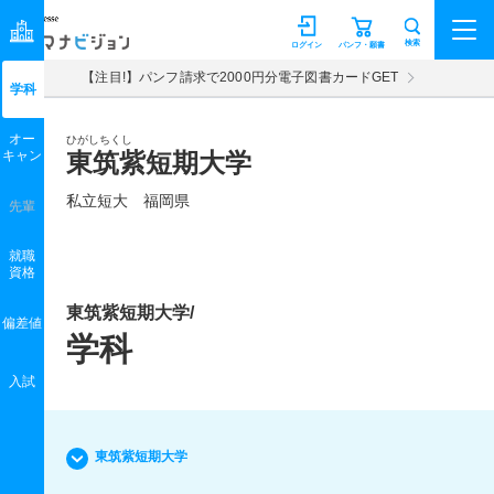
マナビジョン
検索
ログイン
パンフ・願書
【注目!】パンフ請求で2000円分電子図書カードGET
学科
オー
ひがしちくし
キャン
東筑紫短期大学
私立短大 福岡県
先輩
就職
資格
東筑紫短期大学/
偏差値
学科
入試
東筑紫短期大学