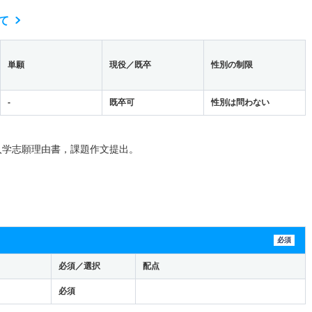
て
単願
現役／既卒
性別の制限
-
既卒可
性別は問わない
入学志願理由書，課題作文提出。
必須
必須／選択
配点
必須