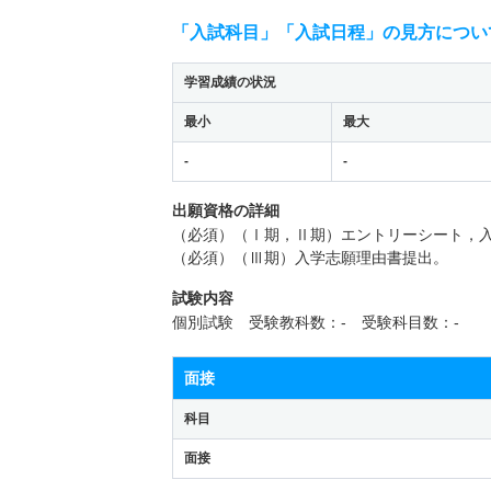
「入試科目」「入試日程」の見方につい
学習成績の状況
最小
最大
-
-
出願資格の詳細
（必須）（Ⅰ期，Ⅱ期）エントリーシート，
（必須）（Ⅲ期）入学志願理由書提出。
試験内容
個別試験 受験教科数：- 受験科目数：-
面接
科目
面接