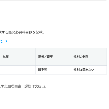
験する際の必要科目数を記載。
て
単願
現役／既卒
性別の制限
-
既卒可
性別は問わない
入学志願理由書，課題作文提出。