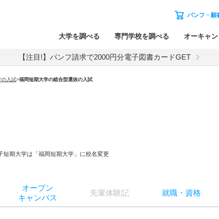
パンフ・願
大学を調べる
専門学校を調べる
オーキャン
【注目!】パンフ請求で2000円分電子図書カードGET
学
の入試
>
福岡短期大学
の
総合型選抜の入試
岡女子短期大学は「福岡短期大学」に校名変更
オー
プン
先輩
体験記
就職
・
資格
キャン
パス