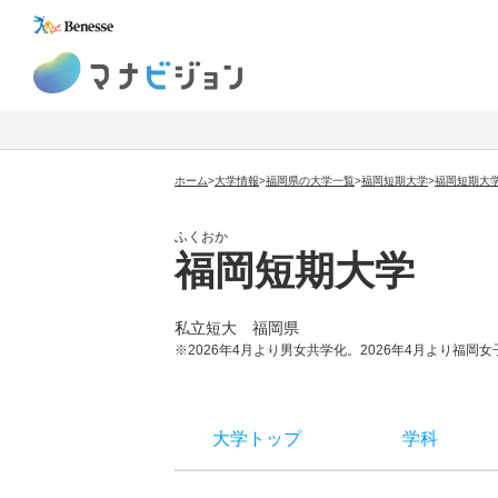
マナビジョン
ホーム
>
大学情報
>
福岡県の大学一覧
>
福岡短期大学
>
福岡短期大
ふくおか
福岡短期大学
私立短大
福岡県
※2026年4月より男女共学化。2026年4月より福
大学トップ
学科