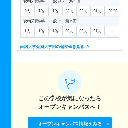
食物栄養学科 一般 共テ 第１回
2人
1倍
1倍
63人
63人
61人
50.50
食物栄養学科 一般 ニ 第２回
1人
1倍
1倍
63人
63人
61人
－
食物栄養学科 一般 ニ 第３回
尚絅大学短期大学部の偏差値を見る
1人
1倍
1倍
63人
63人
61人
－
食物栄養学科 推薦 一般推薦
37人
－
－
－
－
－
－
幼児教育学科 一般 第１回
7人
1倍
1倍
50人
50人
50人
－
この学校が気になったら
幼児教育学科 一般 第２回
オープンキャンパスへ！
2人
1倍
1倍
50人
50人
50人
－
幼児教育学科 一般 第３回
オープンキャンパス情報をみる