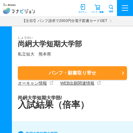
マナビジョン
検索
ログイン
パンフ・願書
【注目!】パンフ請求で2000円分電子図書カードGET
しょうけい
尚絅大学短期大学部
私立短大
熊本県
パンフ・願書取り寄せ
オーキャン情報
WEB出願関連情報
尚絅大学短期大学部/
入試結果（倍率）