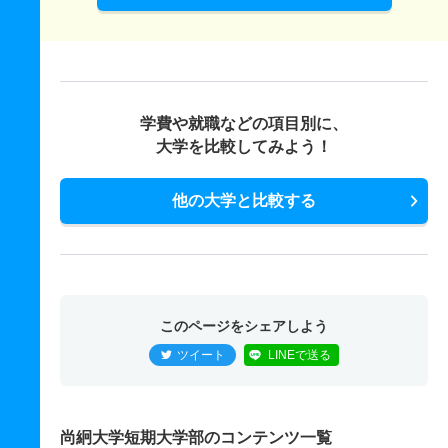
1人
1倍
1倍
50人
50人
50人
－
幼児教育学科 一般 共テ 第１回
2人
1倍
1倍
50人
50人
50人
－
幼児教育学科 一般 ニ 第２回
学費や就職などの項目別に、
大学を比較してみよう！
1人
1倍
1倍
50人
50人
50人
－
幼児教育学科 一般 ニ 第３回
他の大学と比較する
1人
1倍
1倍
50人
50人
50人
－
幼児教育学科 推薦 一般推薦
55人
－
－
－
－
－
－
このページをシェアしよう
ツイート
LINEで送る
尚絅大学短期大学部のコンテンツ一覧