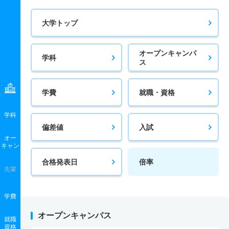
大学トップ
オープンキャンパ
学科
ス
学費
就職・資格
学科
偏差値
入試
オー
キャン
合格発表日
倍率
先輩
学費
オープンキャンパス
就職
資格