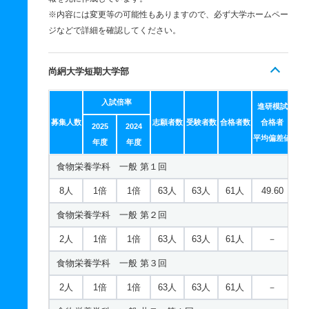
※内容には変更等の可能性もありますので、必ず大学ホームペー
ジなどで詳細を確認してください。
尚絅大学短期大学部
入試倍率
進研模試
募集人数
志願者数
受験者数
合格者数
合格者
2025
2024
平均偏差値
年度
年度
食物栄養学科 一般 第１回
8人
1倍
1倍
63人
63人
61人
49.60
食物栄養学科 一般 第２回
2人
1倍
1倍
63人
63人
61人
－
食物栄養学科 一般 第３回
2人
1倍
1倍
63人
63人
61人
－