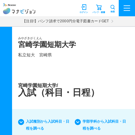
マナビジョン
検索
ログイン
パンフ・願書
【注目!】パンフ請求で2000円分電子図書カードGET
みやざきがくえん
宮崎学園短期大学
私立短大
宮崎県
宮崎学園短期大学/
入試（科目・日程）
入試種別から入試科目・日
学部学科から入試科目・日
程を調べる
程を調べる