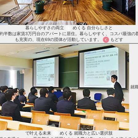
暮らしやすさの両立
めくる
自分らしさと
約半数は家賃3万円台のアパートに居住。暮らしやすく、コスパ最強の
も充実の、現在69の団体が活動しています。
もどす
就
で叶える未来
めくる
就職力と広い選択肢