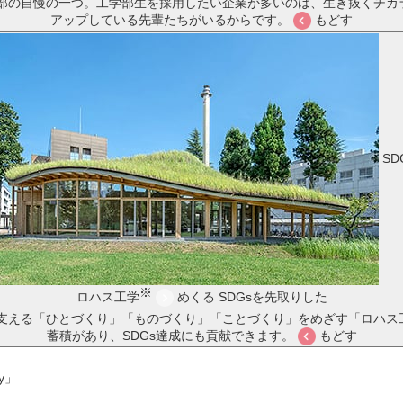
部の自慢の一つ。工学部生を採用したい企業が多いのは、生き抜くチカ
アップしている先輩たちがいるからです。
もどす
S
※
ロハス工学
めくる
SDGsを先取りした
支える「ひとづくり」「ものづくり」「ことづくり」をめざす「ロハス
蓄積があり、SDGs達成にも貢献できます。
もどす
ty」