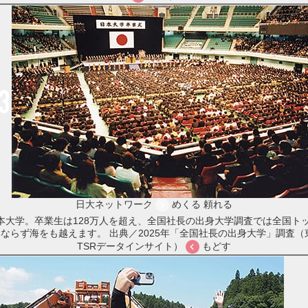
日大ネットワーク
めくる
頼れる
本大学。卒業生は128万人を超え、全国社長の出身大学調査では全国ト
みならず海をも越えます。
出典／2025年「全国社長の出身大学」調査
TSRデータインサイト）
もどす