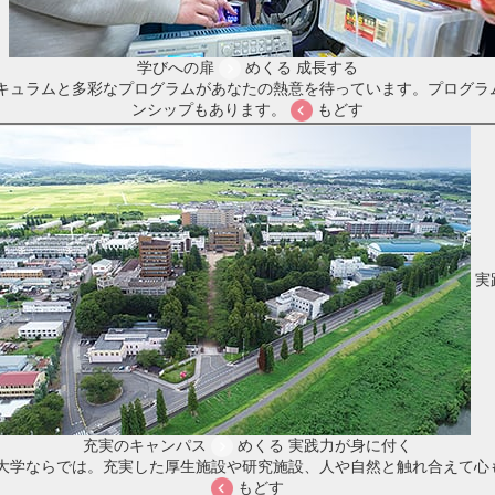
学びへの扉
めくる
成長する
キュラムと多彩なプログラムがあなたの熱意を待っています。プログラ
ンシップもあります。
もどす
実
充実のキャンパス
めくる
実践力が身に付く
大学ならでは。充実した厚生施設や研究施設、人や自然と触れ合えて心
もどす