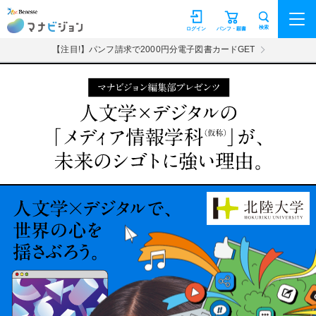
マナビジョン
検索
ログイン
パンフ・願書
【注目!】パンフ請求で2000円分電子図書カードGET