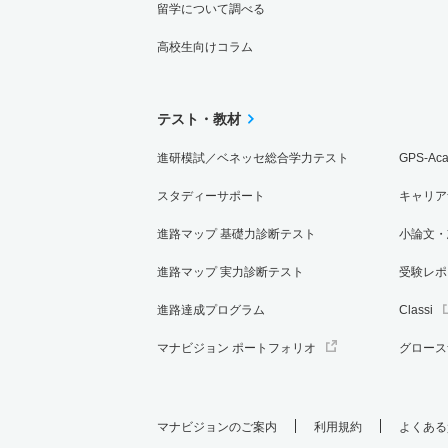
留学について調べる
高校生向けコラム
テスト・教材
進研模試／ベネッセ総合学力テスト
GPS-Ac
スタディーサポート
キャリア
進路マップ 基礎力診断テスト
小論文・
進路マップ 実力診断テスト
受験レポ
進路達成プログラム
Classi
マナビジョン ポートフォリオ
グロース
マナビジョンのご案内
利用規約
よくある