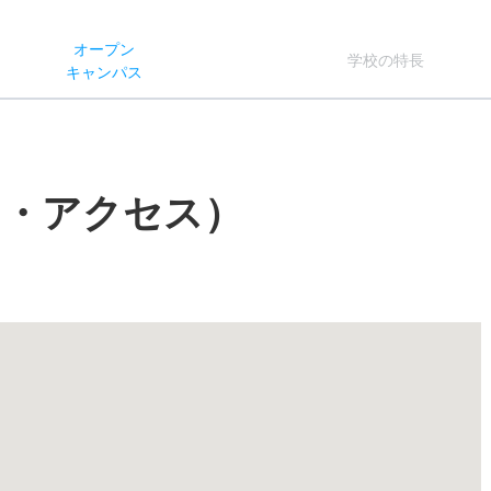
オー
プン
学校
の
特長
キャン
パス
図・アクセス）