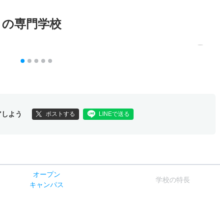
メの専門学校
アしよう
ポストする
LINEで送る
オー
プン
学校
の
特長
キャン
パス