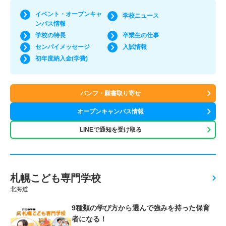
イベント・オープンキャ
学校ニュース
ンパス情報
学校の特長
卒業生の仕事
センパイメッセージ
入試情報
初年度納入金(学費)
パンフ・願書取り寄せ
オープンキャンパス情報
LINEで通知を受け取る
札幌こども専門学校
北海道
9種類の学び方から選んで強みを持った保育
者になる！