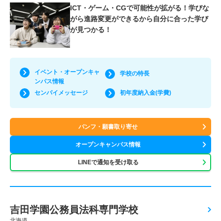
ICT・ゲーム・CGで可能性が拡がる！学びな
がら進路変更ができるから自分に合った学び
が見つかる！
イベント・オープンキャ
学校の特長
ンパス情報
センパイメッセージ
初年度納入金(学費)
パンフ・願書取り寄せ
オープンキャンパス情報
LINEで通知を受け取る
吉田学園公務員法科専門学校
北海道