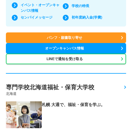
イベント・オープンキャ
学校の特長
ンパス情報
センパイメッセージ
初年度納入金(学費)
パンフ・願書取り寄せ
オープンキャンパス情報
LINEで通知を受け取る
専門学校北海道福祉・保育大学校
北海道
札幌 大通で、福祉・保育を学ぶ。