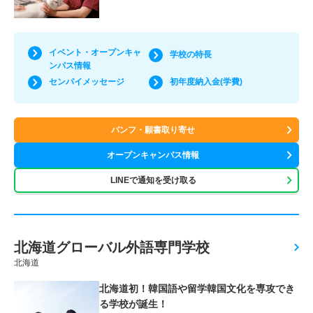
イベント・オープンキャ
学校の特長
ンパス情報
センパイメッセージ
初年度納入金(学費)
パンフ・願書取り寄せ
オープンキャンパス情報
LINEで通知を受け取る
北海道グローバル外語専門学校
北海道
北海道初！韓国語や留学韓国文化を専攻でき
る学校が誕生！