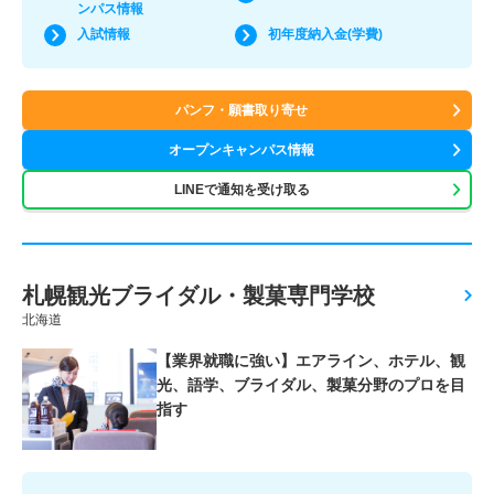
ンパス情報
入試情報
初年度納入金(学費)
パンフ・願書取り寄せ
オープンキャンパス情報
LINEで通知を受け取る
札幌観光ブライダル・製菓専門学校
北海道
【業界就職に強い】エアライン、ホテル、観
光、語学、ブライダル、製菓分野のプロを目
指す