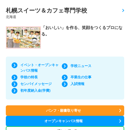
札幌スイーツ＆カフェ専門学校
北海道
「おいしい」を作る、笑顔をつくるプロにな
る。
イベント・オープンキャ
学校ニュース
ンパス情報
学校の特長
卒業生の仕事
センパイメッセージ
入試情報
初年度納入金(学費)
パンフ・願書取り寄せ
オープンキャンパス情報