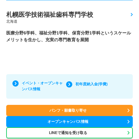
札幌医学技術福祉歯科専門学校
北海道
医療分野6学科、福祉分野1学科、保育分野1学科というスケール
メリットを生かし、充実の専門教育を展開
イベント・オープンキャ
初年度納入金(学費)
ンパス情報
パンフ・願書取り寄せ
オープンキャンパス情報
LINEで通知を受け取る