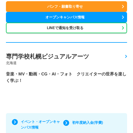
パンフ・願書取り寄せ
オープンキャンパス情報
LINEで通知を受け取る
専門学校札幌ビジュアルアーツ
北海道
音楽・MV・動画・CG・AI・フォト クリエイターの世界を楽し
く学ぶ！
イベント・オープンキャ
初年度納入金(学費)
ンパス情報