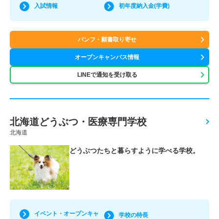
入試情報
初年度納入金(学費)
パンフ・願書取り寄せ
オープンキャンパス情報
LINEで通知を受け取る
北海道どうぶつ・医療専門学校
北海道
どうぶつたちと暮らすように学べる学校。
イベント・オープンキャ
学校の特長