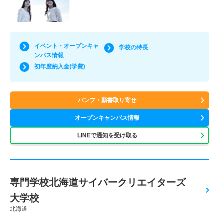
イベント・オープンキャ
学校の特長
ンパス情報
初年度納入金(学費)
パンフ・願書取り寄せ
オープンキャンパス情報
LINEで通知を受け取る
専門学校北海道サイバークリエイターズ
大学校
北海道