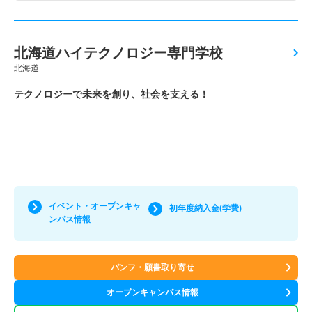
北海道ハイテクノロジー専門学校
北海道
テクノロジーで未来を創り、社会を支える！
イベント・オープンキャ
初年度納入金(学費)
ンパス情報
パンフ・願書取り寄せ
オープンキャンパス情報