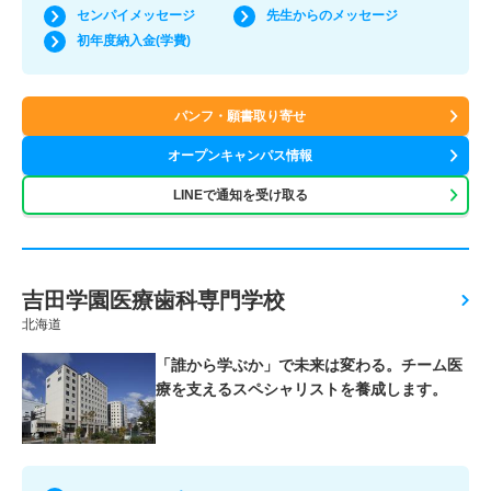
センパイメッセージ
先生からのメッセージ
初年度納入金(学費)
パンフ・願書取り寄せ
オープンキャンパス情報
LINEで通知を受け取る
吉田学園医療歯科専門学校
北海道
「誰から学ぶか」で未来は変わる。チーム医
療を支えるスペシャリストを養成します。