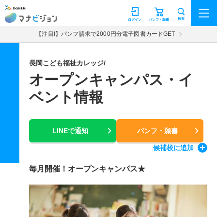
マナビジョン
検索
ログイン
パンフ・願書
【注目!】パンフ請求で2000円分電子図書カードGET
長岡こども福祉カレッジ/
オープンキャンパス・イ
ベント情報
LINEで通知
パンフ・願書
候補校
に追加
毎月開催！オープンキャンパス★