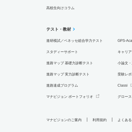
高校生向けコラム
テスト・教材
進研模試／ベネッセ総合学力テスト
GPS-Ac
スタディーサポート
キャリア
進路マップ 基礎力診断テスト
小論文・
進路マップ 実力診断テスト
受験レポ
進路達成プログラム
Classi
マナビジョン ポートフォリオ
グロース
マナビジョンのご案内
利用規約
よくある