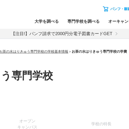
パンフ・願
大学を調べる
専門学校を調べる
オーキャン
【注目!】パンフ請求で2000円分電子図書カードGET
お茶の水はりきゅう専門学校の学校基本情報
お茶の水はりきゅう専門学校の学費
ゅう専門学校
オー
プン
学校
の
特長
キャン
パス