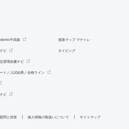
ademic中高版
進路マップ マナトレ
ナビ
タイピング
志望理由書ナビ
ート／入試結果／合格ライン
ナビ
質問と回答
個人情報の取扱いについて
サイトマップ