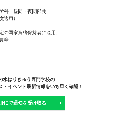
学科 昼間・夜間部共
度適用）
定の国家資格保持者に適用）
費等
の水はりきゅう専門学校の
ス・
イベント最新情報をいち早く確認！
LINEで通知を受け取る