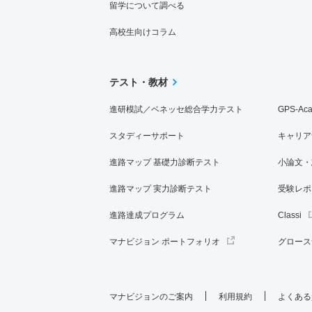
留学について調べる
高校生向けコラム
テスト・教材
進研模試／ベネッセ総合学力テスト
GPS-Ac
スタディーサポート
キャリア
進路マップ 基礎力診断テスト
小論文・
進路マップ 実力診断テスト
受験レポ
進路達成プログラム
Classi
マナビジョン ポートフォリオ
グロース
マナビジョンのご案内
利用規約
よくある