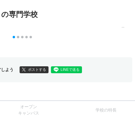
メの専門学校
アしよう
ポストする
LINEで送る
オー
プン
学校
の
特長
キャン
パス