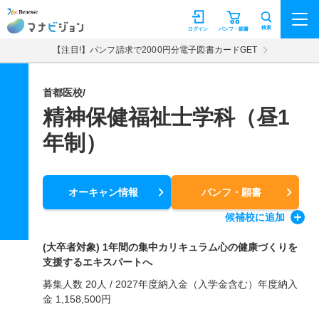
マナビジョン
検索
ログイン
パンフ・願書
【注目!】パンフ請求で2000円分電子図書カードGET
首都医校/
精神保健福祉士学科（昼1
年制）
オーキャン情報
パンフ・願書
候補校
に追加
(大卒者対象) 1年間の集中カリキュラム心の健康づくりを
支援するエキスパートへ
募集人数 20人 / 2027年度納入金（入学金含む）年度納入
金 1,158,500円