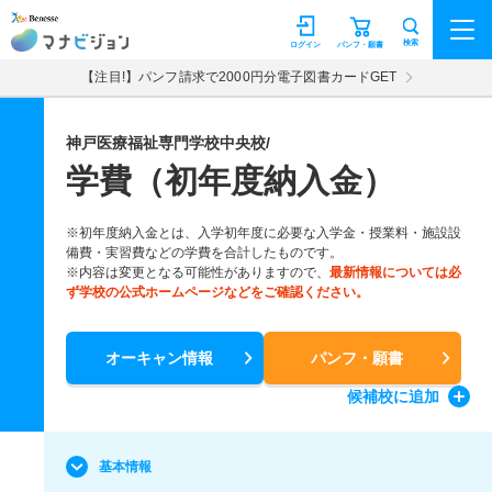
マナビジョン
検索
ログイン
パンフ・願書
【注目!】パンフ請求で2000円分電子図書カードGET
神戸医療福祉専門学校中央校/
学費（初年度納入金）
※初年度納入金とは、入学初年度に必要な入学金・授業料・施設設
備費・実習費などの学費を合計したものです。
※内容は変更となる可能性がありますので、
最新情報については必
ず学校の公式ホームページなどをご確認ください。
オーキャン情報
パンフ・願書
候補校
に追加
基本情報